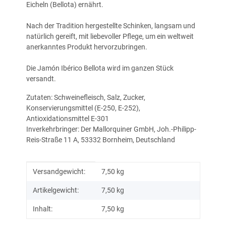
Eicheln (Bellota) ernährt.
Nach der Tradition hergestellte Schinken, langsam und
natürlich gereift, mit liebevoller Pflege, um ein weltweit
anerkanntes Produkt hervorzubringen.
Die Jamón Ibérico Bellota wird im ganzen Stück
versandt.
Zutaten: Schweinefleisch, Salz, Zucker,
Konservierungsmittel (E-250, E-252),
Antioxidationsmittel E-301
Inverkehrbringer: Der Mallorquiner GmbH, Joh.-Philipp-
Reis-Straße 11 A, 53332 Bornheim, Deutschland
Produkteigenschaft
Wert
Versandgewicht:
7,50 kg
Artikelgewicht:
7,50
kg
Inhalt:
7,50 kg