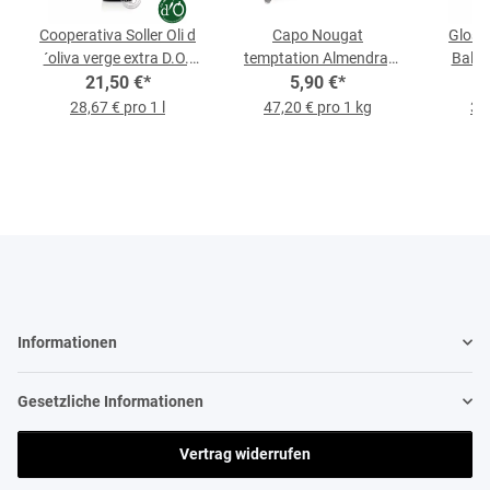
Cooperativa Soller Oli d
Capo Nougat
Glosa
´oliva verge extra D.O.,
temptation Almendra,
Bals
0,75-l-Flasche
21,50 €
*
125-g-Packung
5,90 €
*
0,
28,67 € pro 1 l
47,20 € pro 1 kg
31,
Informationen
Gesetzliche Informationen
Vertrag widerrufen