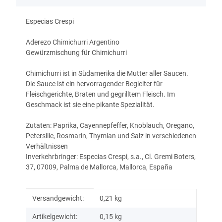
Especias Crespi
Aderezo Chimichurri Argentino
Gewürzmischung für Chimichurri
Chimichurri ist in Südamerika die Mutter aller Saucen.
Die Sauce ist ein hervorragender Begleiter für
Fleischgerichte, Braten und gegrilltem Fleisch. Im
Geschmack ist sie eine pikante Spezialität.
Zutaten: Paprika, Cayennepfeffer, Knoblauch, Oregano,
Petersilie, Rosmarin, Thymian und Salz in verschiedenen
Verhältnissen
Inverkehrbringer: Especias Crespi, s.a., Cl. Gremi Boters,
37, 07009, Palma de Mallorca, Mallorca, España
Produkteigenschaft
Wert
Versandgewicht:
0,21 kg
Artikelgewicht:
0,15
kg