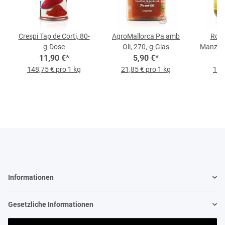
Crespi Tap de Corti, 80-
AgroMallorca Pa amb
Ross
g-Dose
Oli, 270,-g-Glas
Manzani
11,90 €
*
5,90 €
*
3
148,75 € pro 1 kg
21,85 € pro 1 kg
11,
Informationen
Gesetzliche Informationen