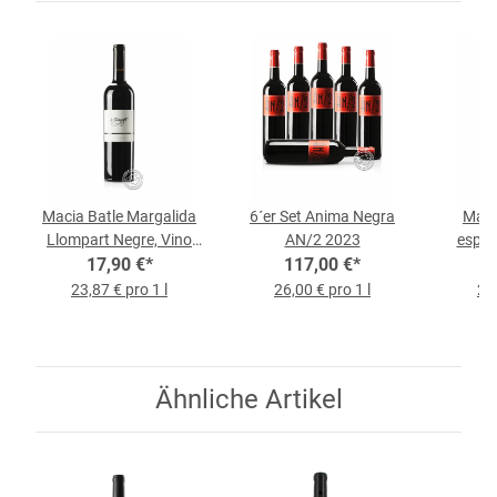
Macia Batle Margalida
6´er Set Anima Negra
Maci
Llompart Negre, Vino
AN/2 2023
especi
Tinto 2017, 0,75-l-
17,90 €
*
117,00 €
*
Tinto
Flasche
23,87 € pro 1 l
26,00 € pro 1 l
23,
Ähnliche Artikel