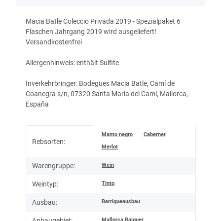
Macia Batle Coleccio Privada 2019 - Spezialpaket 6
Flaschen Jahrgang 2019 wird ausgeliefert!
Versandkostenfrei
Allergenhinweis: enthält Sulfite
Inverkehrbringer: Bodegues Macia Batle, Camí de
Coanegra s/n, 07320 Santa Maria del Camí, Mallorca,
España
Produkteigenschaft
Wert
Manto negro
Cabernet
Rebsorten:
Merlot
Wein
Warengruppe:
Tinto
Weintyp:
Barriqueausbau
Ausbau:
Mallorca Raiguer
Anbaugebiet: