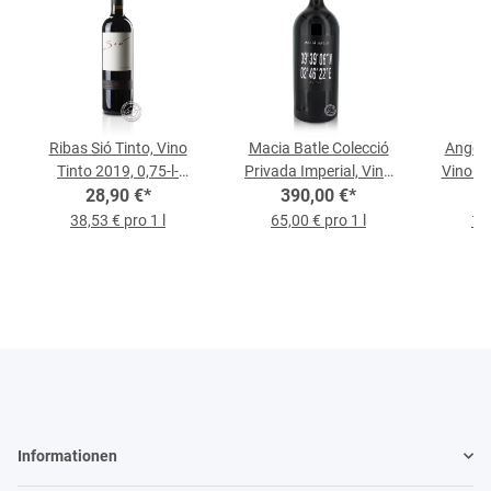
Ribas Sió Tinto, Vino
Macia Batle Colecció
Angel 
Tinto 2019, 0,75-l-
Privada Imperial, Vino
Vino Ti
28,90 €
Flasche
*
Tinto 2019, 6-l-Flasche
390,00 €
*
38,53 € pro 1 l
65,00 € pro 1 l
15,
Informationen