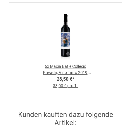
6x
Macia Batle Colleció
Privada, Vino Tinto 2019,
0,75-l-Flasche
28,50 €
*
38,00 € pro 1 l
Kunden kauften dazu folgende
Artikel: