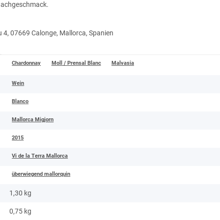
 Nachgeschmack.
u 4, 07669 Calonge, Mallorca, Spanien
Chardonnay
Moll / Prensal Blanc
Malvasia
Wein
Blanco
Mallorca Migjorn
2015
Vi de la Terra Mallorca
überwiegend mallorquin
1,30 kg
0,75
kg