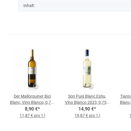
Inhalt:
Der Mallorquiner Bici
Son Puig Blanc Estiu,
Tiann
Blanc, Vino Blanco, 0,75-
Vino Blanco 2023, 0,75-l-
Blanc,
l-Flasche
8,90 €
*
14,90 €
Flasche
*
11,87 € pro 1 l
19,87 € pro 1 l