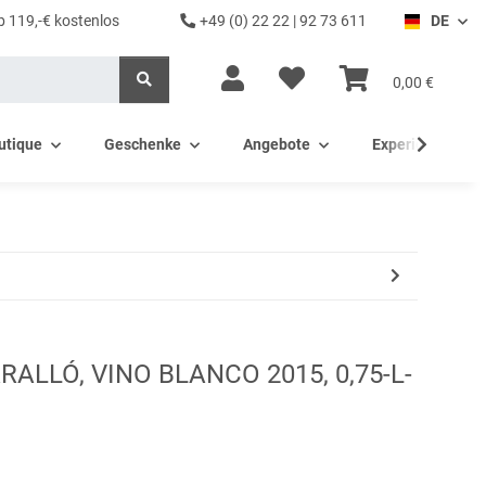
b 119,-€ kostenlos
+49 (0) 22 22 | 92 73 611
DE
0,00 €
utique
Geschenke
Angebote
Experience - Ev
RALLÓ, VINO BLANCO 2015, 0,75-L-