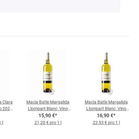
a Clara
Macia Batle Margalida
Macia Batle Margalida
o 2025,
Llompart Blanc, Vino
Llompart Blanc, Vino
he
Blanco 2022, 0,75-l-
15,90 €
*
Blanco 2024, 0,75-l-
16,90 €
*
Flasche
Flasche
 l
21,20 € pro 1 l
22,53 € pro 1 l