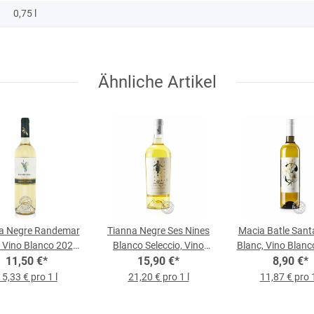
0,75 l
Ähnliche Artikel
a Negre Randemar
Tianna Negre Ses Nines
Macia Batle Sant
 Vino Blanco 2023,
Blanco Seleccio, Vino
Blanc, Vino Blanc
0,75-l-Flasche
11,50 €
*
Blanco 2022, 0,75-l-
15,90 €
*
0,75-l-Flasc
8,90 €
*
Flasche
15,33 € pro 1 l
21,20 € pro 1 l
11,87 € pro 1