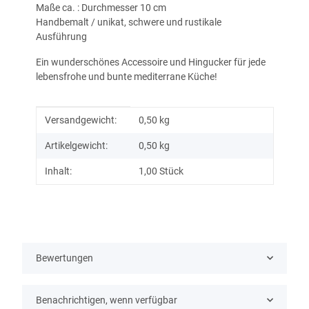
Maße ca. : Durchmesser 10 cm
Handbemalt / unikat, schwere und rustikale
Ausführung
Ein wunderschönes Accessoire und Hingucker für jede
lebensfrohe und bunte mediterrane Küche!
Produkteigenschaft
Wert
Versandgewicht:
0,50 kg
Artikelgewicht:
0,50
kg
Inhalt:
1,00 Stück
Bewertungen
Benachrichtigen, wenn verfügbar