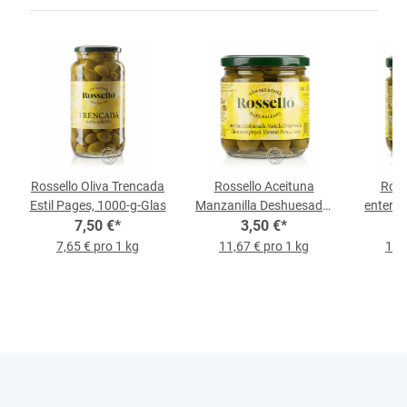
Rossello Oliva Trencada
Rossello Aceituna
Ross
Estil Pages, 1000-g-Glas
Manzanilla Deshuesada,
entera 
7,50 €
*
300-g-Glas
3,50 €
*
7,65 € pro 1 kg
11,67 € pro 1 kg
11,