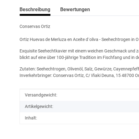
Beschreibung
Bewertungen
Conservas Ortiz
Ortiz Huevas de Merluza en Aceite d´oliva - Seehechtrogen in O
Exquisite Seehechtkavier mit einem weichen Geschmack und za
blickt auf eine über 100-jährige Tradition im Fischfang und in
Zutaten: Seehechtrogen, Olivenöl, Salz, Gewürze, Cayennepfef
Inverkehrbringer: Conservas Ortiz, C/ Iñaki Deuna, 15 48700 
Produkteigenschaft
Wert
Versandgewicht:
Artikelgewicht:
Inhalt: