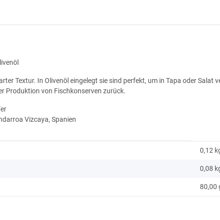
livenöl
rter Textur. In
Olivenöl eingelegt sie sind perfekt, um in Tapa oder Salat
 der Produktion von Fischkonserven zurück.
fer
Ondarroa Vizcaya, Spanien
0,12 k
0,08
k
80,00 