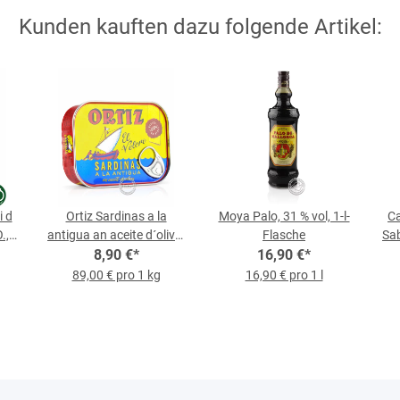
Kunden kauften dazu folgende Artikel:
i d
Ortiz Sardinas a la
Moya Palo, 31 % vol, 1-l-
Ca
.,
antigua an aceite d´oliva,
Flasche
Sab
100-g-Packung
8,90 €
*
16,90 €
*
89,00 € pro 1 kg
16,90 € pro 1 l