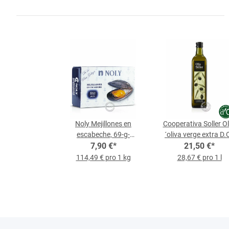
Noly Mejillones en
Cooperativa Soller Ol
escabeche, 69-g-
´oliva verge extra D.O
Packung
7,90 €
*
0,75-l-Flasche
21,50 €
*
114,49 € pro 1 kg
28,67 € pro 1 l