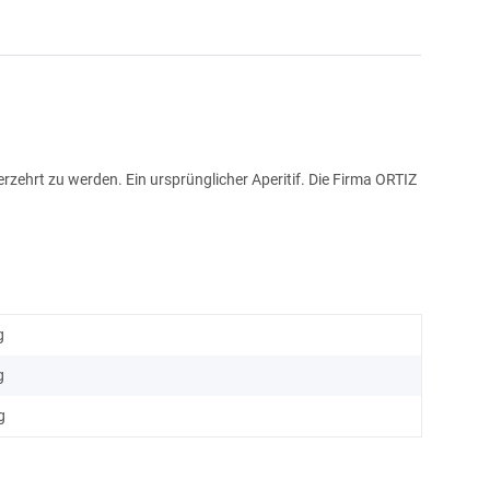
 verzehrt zu werden.
Ein ursprünglicher Aperitif.
Die Firma ORTIZ
g
g
g