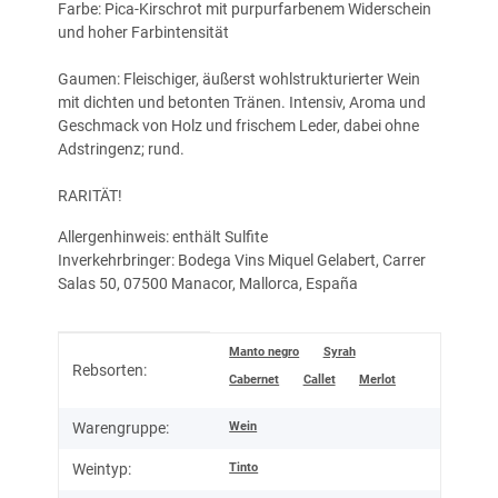
Farbe: Pica-Kirschrot mit purpurfarbenem Widerschein
und hoher Farbintensität
Gaumen: Fleischiger, äußerst wohlstrukturierter Wein
mit dichten und betonten Tränen. Intensiv, Aroma und
Geschmack von Holz und frischem Leder, dabei ohne
Adstringenz; rund.
RARITÄT!
Allergenhinweis: enthält Sulfite
Inverkehrbringer: Bodega Vins Miquel Gelabert, Carrer
Salas 50, 07500 Manacor, Mallorca, España
Produkteigenschaft
Wert
Manto negro
Syrah
Rebsorten:
Cabernet
Callet
Merlot
Wein
Warengruppe:
Tinto
Weintyp: