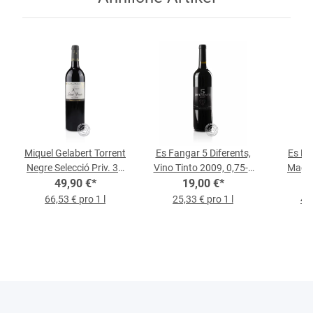
Miquel Gelabert Torrent
Es Fangar 5 Diferents,
Es Fa
Negre Selecció Priv. 30
Vino Tinto 2009, 0,75-l-
Magnu
Aniv., Vino Tinto 2015,
49,90 €
*
19,00 €
Flasche
*
2013,
0,75-l-Flasche
66,53 € pro 1 l
25,33 € pro 1 l
46,