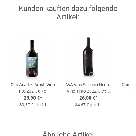
Kunden kauften dazu folgende
Artikel:
Can Axartell Artist, Vino
AVA Vins Seleccio Negre,
Can Axar
Tinto 2021, 0,75-l-
Vino Tinto 2022, 0,75-l-
Tinto
29,90 €
Flasche
*
26,00 €
Flasche
*
39,87 € pro 1 l
34,67 € pro 1 l
41,
Ähnliche Artikel