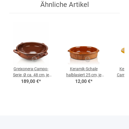
Ähnliche Artikel
Greixonera-Campo-
Keramik-Schale
Keram
Serie, Ø ca. 48 cm, je
halblasiert 25 cm, je
Campo-
189,00 €
Stück
*
12,00 €
Stück
*