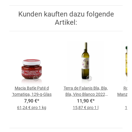
Kunden kauften dazu folgende
Artikel:
Macia Batle Paté d
Terra de Falanis Bla, Bla,
Ross
´tomatiga, 129-g-Glas
Bla, Vino Blanco 2022,
Manzani
7,90 €
*
0,75-l-Flasche
11,90 €
*
3
61,24 € pro 1 kg
15,87 € pro 1 l
11,