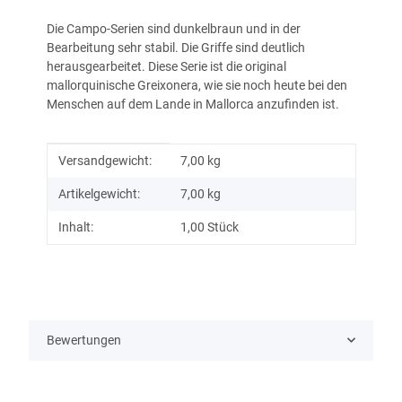
Die Campo-Serien sind dunkelbraun und in der
Bearbeitung sehr stabil. Die Griffe sind deutlich
herausgearbeitet. Diese Serie ist die original
mallorquinische Greixonera, wie sie noch heute bei den
Menschen auf dem Lande in Mallorca anzufinden ist.
Produkteigenschaft
Wert
Versandgewicht:
7,00 kg
Artikelgewicht:
7,00
kg
Inhalt:
1,00 Stück
Bewertungen