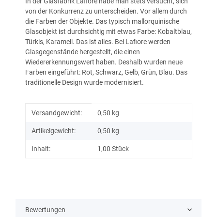
In der Glasfabrik Lafiore habe man stets versucht, sich
von der Konkurrenz zu unterscheiden. Vor allem durch
die Farben der Objekte. Das typisch mallorquinische
Glasobjekt ist durchsichtig mit etwas Farbe: Kobaltblau,
Türkis, Karamell. Das ist alles. Bei Lafiore werden
Glasgegenstände hergestellt, die einen
Wiedererkennungswert haben. Deshalb wurden neue
Farben eingeführt: Rot, Schwarz, Gelb, Grün, Blau. Das
traditionelle Design wurde modernisiert.
Produkteigenschaft
Wert
Versandgewicht:
0,50 kg
Artikelgewicht:
0,50
kg
Inhalt:
1,00 Stück
Bewertungen