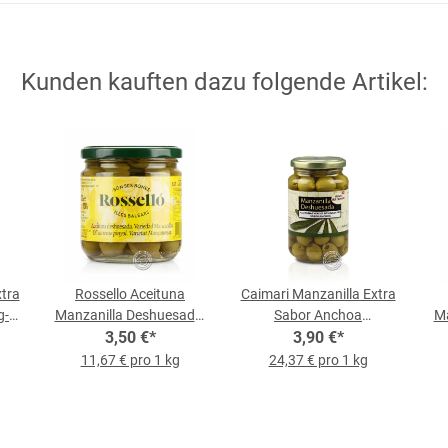
Kunden kauften dazu folgende Artikel:
xtra
Rossello Aceituna
Caimari Manzanilla Extra
g-
Manzanilla Deshuesada,
Sabor Anchoa
Ma
300-g-Glas
3,50 €
*
Deshuesada, 160-g-Glas
3,90 €
*
11,67 € pro 1 kg
24,37 € pro 1 kg