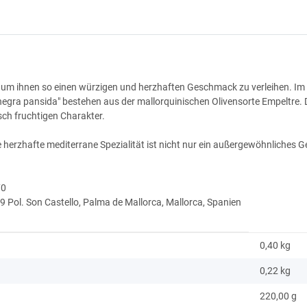
t, um ihnen so einen würzigen und herzhaften Geschmack zu verleihen. Im
"negra pansida" bestehen aus der mallorquinischen Olivensorte Empeltre
sch fruchtigen Charakter.
se herzhafte mediterrane Spezialität ist nicht nur ein außergewöhnliches
70
9 Pol. Son Castello, Palma de Mallorca, Mallorca, Spanien
0,40 kg
0,22
kg
220,00 g