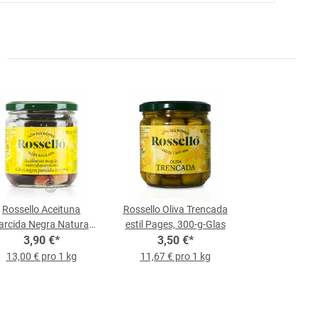
Rossello Aceituna
Rossello Oliva Trencada
rcida Negra Natural,
estil Pages, 300-g-Glas
300-g-Glas
3,90 €
*
3,50 €
*
13,00 € pro 1 kg
11,67 € pro 1 kg