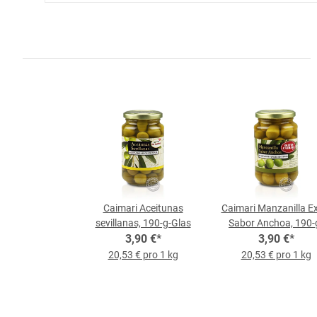
Caimari Aceitunas
Caimari Manzanilla E
sevillanas, 190-g-Glas
Sabor Anchoa, 190-
3,90 €
*
3,90 €
Glas
*
20,53 € pro 1 kg
20,53 € pro 1 kg