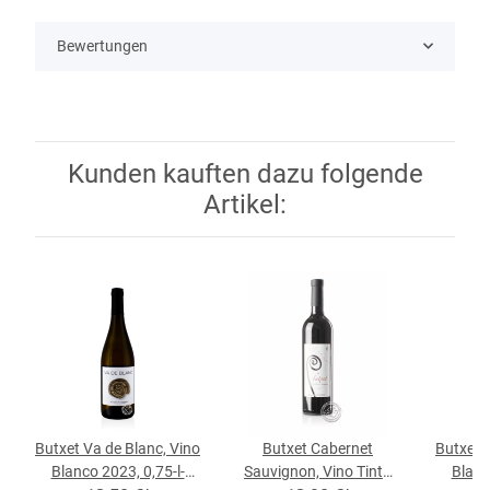
Bewertungen
Kunden kauften dazu folgende
Artikel:
Butxet Va de Blanc, Vino
Butxet Cabernet
Butxet 
Blanco 2023, 0,75-l-
Sauvignon, Vino Tinto
Blanc