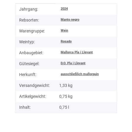
Produkteigenschaft
Wert
2024
Jahrgang:
Manto negro
Rebsorten:
Wein
Warengruppe:
Rosado
Weintyp:
Mallorca Pla i Llevant
Anbaugebiet:
D.O. Pla i Llevant
Gütesiegel:
ausschließlich mallorquin
Herkunft:
Versandgewicht:
1,33 kg
Artikelgewicht:
0,75
kg
Inhalt:
0,75 l