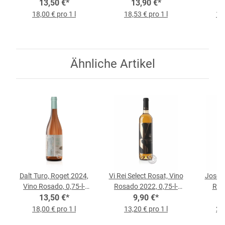
13,50 €
Flasche
*
2021, 0,75-l-Flasche
13,90 €
*
18,00 € pro 1 l
18,53 € pro 1 l
18,
Ähnliche Artikel
Dalt Turo, Roget 2024,
Vi Rei Select Rosat, Vino
Jose L
Vino Rosado, 0,75-l-
Rosado 2022, 0,75-l-
Roig
13,50 €
Flasche
*
9,90 €
Flasche
*
Rosad
18,00 € pro 1 l
13,20 € pro 1 l
21,