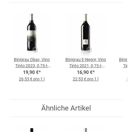
Binigrau Obac, Vino
Binigrau E-Negre, Vino
Binigr
Tinto 2023, 0,75-l-
Tinto 2021, 0,75-l-
Tinto
19,90 €
Flasche
*
16,90 €
Flasche
*
26,53 € pro 1 l
22,53 € pro 1 l
34,
Ähnliche Artikel