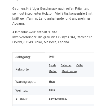
Gaumen: Kräftiger Geschmack nach reifen Früchten,
sehr gut integrierter Holzton. Vielfältig, konzentriert mit
kräftigem Tannin. Lang anhaltender und angenehmer
Abgang.
Allergenhinweis: enthält Sulfite
Inverkehrbringer: Binigrau Vins i Vinyes SAT, Carrer d'en
Fiol 33, 07143 Biniali, Mallorca, España
Produkteigenschaft
Wert
2023
Jahrgang:
Syrah
Cabernet
Callet
Rebsorten:
Merlot
Manto negro
Wein
Warengruppe:
Tinto
Weintyp:
Barriqueausbau
Ausbau: