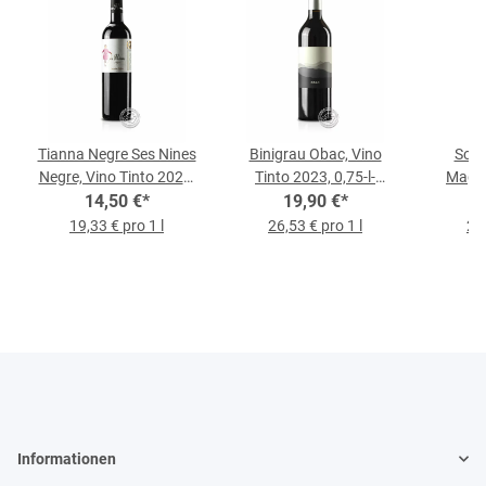
Tianna Negre Ses Nines
Binigrau Obac, Vino
Son 
Negre, Vino Tinto 2023,
Tinto 2023, 0,75-l-
Magnu
0,75-l-Flasche
14,50 €
*
19,90 €
Flasche
*
2008,
19,33 € pro 1 l
26,53 € pro 1 l
24,
Informationen