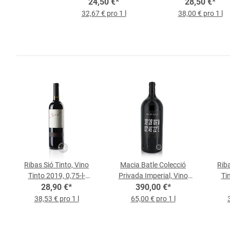
24,50 €
Flasche
*
28,50 €
Flasche
*
32,67 € pro 1 l
38,00 € pro 1 l
Ribas Sió Tinto, Vino
Macia Batle Colecció
Riba
Tinto 2019, 0,75-l-
Privada Imperial, Vino
Ti
28,90 €
Flasche
*
Tinto 2019, 6-l-Flasche
390,00 €
*
38,53 € pro 1 l
65,00 € pro 1 l