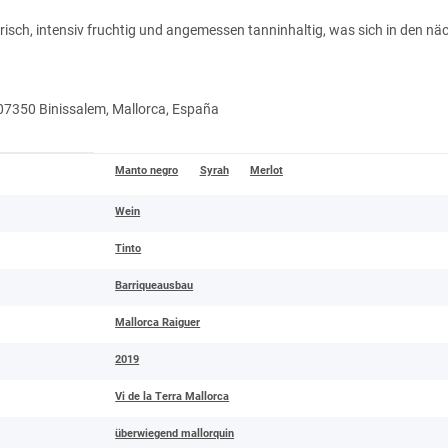
sch, intensiv fruchtig und angemessen tanninhaltig, was sich in den näc
-07350 Binissalem, Mallorca, España
Manto negro
Syrah
Merlot
Wein
Tinto
Barriqueausbau
Mallorca Raiguer
2019
Vi de la Terra Mallorca
überwiegend mallorquin