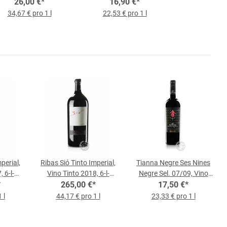
26,00 €
Flasche
*
2021, 0,75-l-Flasche
16,90 €
*
34,67 € pro 1 l
22,53 € pro 1 l
perial,
Ribas Sió Tinto Imperial,
Tianna Negre Ses Nines
 6-l-
Vino Tinto 2018, 6-l-
Negre Sel. 07/09, Vino
*
265,00 €
Flasche
*
Tinto 2022, 0,75-l-
17,50 €
*
Flasche
 l
44,17 € pro 1 l
23,33 € pro 1 l