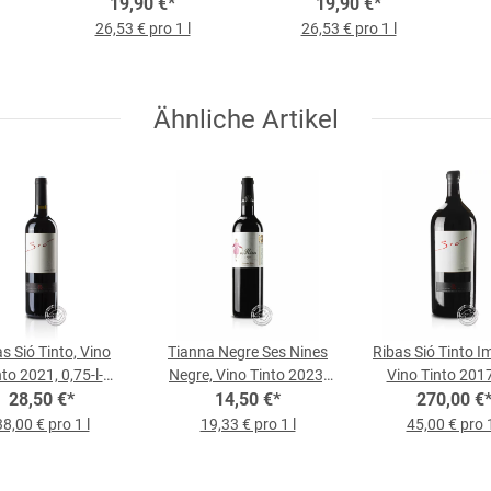
19,90 €
l-Flasche
*
0,75-l-Flasche
19,90 €
*
26,53 € pro 1 l
26,53 € pro 1 l
Ähnliche Artikel
s Sió Tinto, Vino
Tianna Negre Ses Nines
Ribas Sió Tinto Im
nto 2021, 0,75-l-
Negre, Vino Tinto 2023,
Vino Tinto 2017,
28,50 €
Flasche
*
0,75-l-Flasche
14,50 €
*
270,00 €
Flasche
38,00 € pro 1 l
19,33 € pro 1 l
45,00 € pro 1