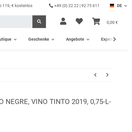
b 119,-€ kostenlos
+49 (0) 22 22 | 92 73 611
DE
0,00 €
utique
Geschenke
Angebote
Experience - Ev
 NEGRE, VINO TINTO 2019, 0,75-L-