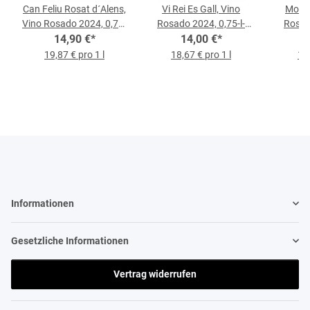
Can Feliu Rosat d´Alens,
Vi Rei Es Gall, Vino
Mortit
Vino Rosado 2024, 0,75-
Rosado 2024, 0,75-l-
Rosad
14,90 €
l-Flasche
*
14,00 €
Flasche
*
19,87 € pro 1 l
18,67 € pro 1 l
18,
Informationen
Gesetzliche Informationen
Vertrag widerrufen