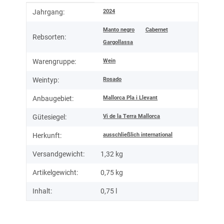
Produkteigenschaft
Wert
2024
Jahrgang:
Manto negro
Cabernet
Rebsorten:
Gargollassa
Wein
Warengruppe:
Rosado
Weintyp:
Mallorca Pla i Llevant
Anbaugebiet:
Vi de la Terra Mallorca
Gütesiegel:
ausschließlich international
Herkunft:
Versandgewicht:
1,32 kg
Artikelgewicht:
0,75
kg
Inhalt:
0,75 l