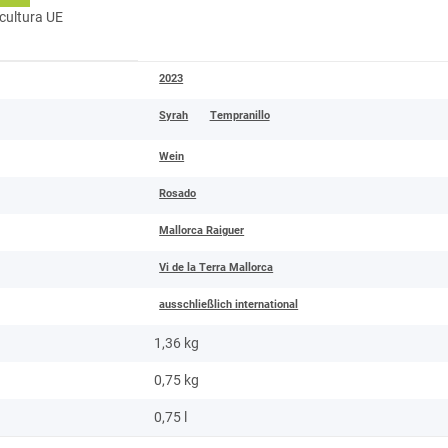
cultura UE
2023
Syrah
Tempranillo
Wein
Rosado
Mallorca Raiguer
Vi de la Terra Mallorca
ausschließlich international
1,36 kg
0,75
kg
0,75 l