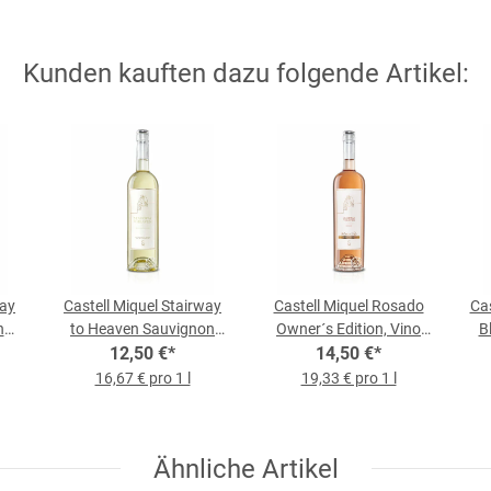
Kunden kauften dazu folgende Artikel:
way
Castell Miquel Stairway
Castell Miquel Rosado
Cas
no
to Heaven Sauvignon
Owner´s Edition, Vino
B
Blanc, Vino Blanco 2023,
12,50 €
*
Rosado 2023, 0,75-l-
14,50 €
*
Vin
0,75-l-Flasche
Flasche
16,67 € pro 1 l
19,33 € pro 1 l
Ähnliche Artikel