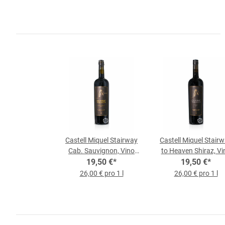
Castell Miquel Stairway
Castell Miquel Stair
Cab. Sauvignon, Vino
to Heaven Shiraz, Vi
Tinto 2017, 0,75-l-
19,50 €
*
Tinto 2019, 0,75-l-
19,50 €
*
Flasche
Flasche
26,00 € pro 1 l
26,00 € pro 1 l