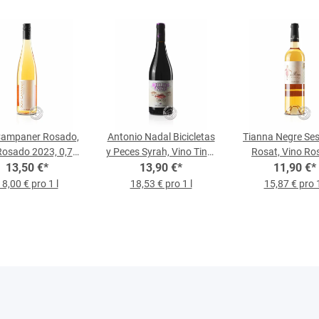
Campaner Rosado,
Antonio Nadal Bicicletas
Tianna Negre Ses
Rosado 2023, 0,75-
y Peces Syrah, Vino Tinto
Rosat, Vino Ro
13,50 €
l-Flasche
*
2023, 0,75-l-Flasche
13,90 €
*
2023, 0,75-l-Fl
11,90 €
*
18,00 € pro 1 l
18,53 € pro 1 l
15,87 € pro 1