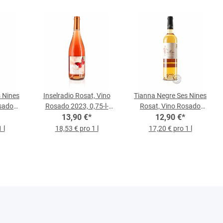
 Nines
Inselradio Rosat, Vino
Tianna Negre Ses Nines
sado
Rosado 2023, 0,75-l-
Rosat, Vino Rosado
asche
13,90 €
Flasche
*
2024, 0,75-l-Flasche
12,90 €
*
 l
18,53 € pro 1 l
17,20 € pro 1 l