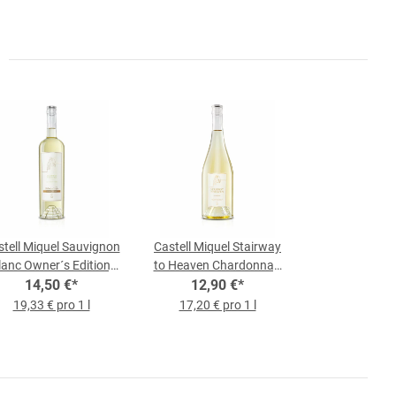
tell Miquel Sauvignon
Castell Miquel Stairway
lanc Owner´s Edition,
to Heaven Chardonnay,
o Blanco 2023, 0,75-l-
14,50 €
*
Vino Blanco 2023, 0,75-l-
12,90 €
*
Flasche
Flasche
19,33 € pro 1 l
17,20 € pro 1 l