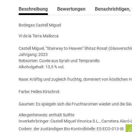
Beschreibung
Bewertungen
Benachrichtigen,
Bodegas Castell Miguel
Vi de la Terra Mallorca
Castell Miguel, "Stairway to Heaven" Shiraz Rosat (Glasverschl
Jahrgang: 2023
Rebsorten: Cuvée aus Syrah und Tempranillo
Alkoholgehalt: 13,5 % vol.
Nase: Kräftig und zugleich fruchtig, dominiert von köstlichen
Farbe: Helles Kirschrot
Gaumen: Es spiegeln sich die Fruchtaromen wieder und die Säu
Allergenhinweis: enthält Sulfite
Inverkehrbringer: Castell Miquel Vinorica S.L., Carretera Alaró
Codenr. der zuständigen Bio-Kontrollstelle: ES-ECO-013-IB