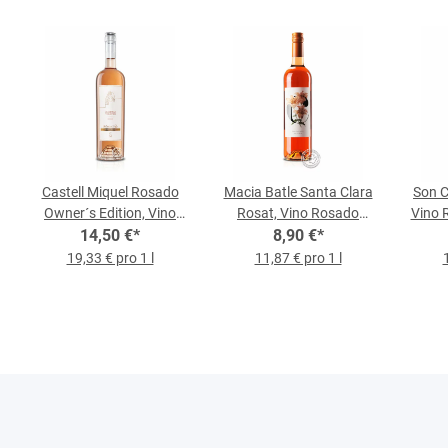
Castell Miquel Rosado
Macia Batle Santa Clara
Son 
Owner´s Edition, Vino
Rosat, Vino Rosado
Vino 
Rosado 2023, 0,75-l-
14,50 €
*
2025, 0,75-l-Flasche
8,90 €
*
Flasche
19,33 € pro 1 l
11,87 € pro 1 l