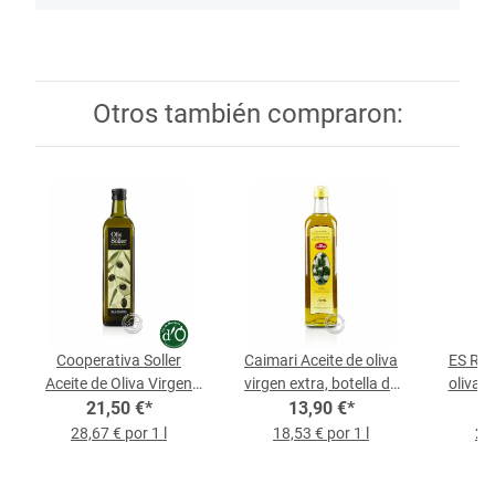
Otros también compraron:
Cooperativa Soller
Caimari Aceite de oliva
ES RAI
Aceite de Oliva Virgen
virgen extra, botella de
oliva v
Extra D.O., botella de
21,50 €
*
13,90 €
0,75 l
*
0,75 l
28,67 € por 1 l
18,53 € por 1 l
25,