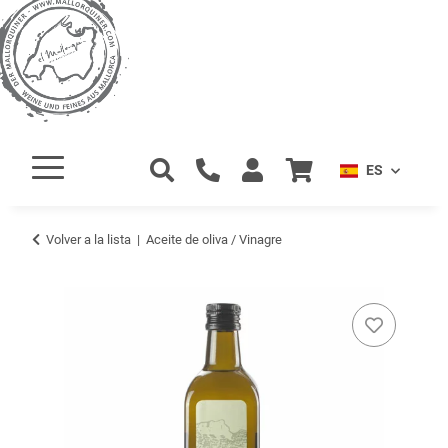
ES
Volver a la lista
Aceite de oliva / Vinagre