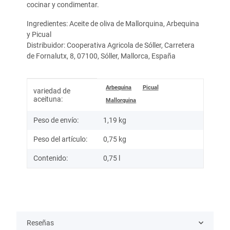
cocinar y condimentar.
Ingredientes: Aceite de oliva de Mallorquina, Arbequina
y Picual
Distribuidor: Cooperativa Agricola de Sóller, Carretera
de Fornalutx, 8, 07100, Sóller, Mallorca, España
Información del artículo
Valor
Arbequina
Picual
variedad de
aceituna:
Mallorquina
Peso de envío:
1,19 kg
Peso del artículo:
0,75
kg
Contenido:
0,75 l
Reseñas