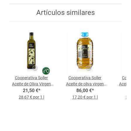
Artículos similares
Cooperativa Soller
Cooperativa Soller
Coop
Aceite de Oliva Virgen
Aceite de oliva virgen
Aceite
Extra D.O., botella de
21,50 €
*
extra D.O., botella de 5 l
86,00 €
*
Extra 
0,75 l
28,67 € por 1 l
17,20 € por 1 l
39,