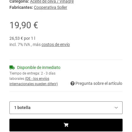
Categoría:
Aceite de oliva / Vinagre
Fabricantes:
Cooperativa Soller
19,90 €
26,53 € por 1 l
incl. 7% IVA , más
costos de envío
Disponible de inmediato
Tiempo de entrega:
2 - 3 días
laborales
(DE - los envíos
Pregunta sobre el artículo
internacionales pueden diferir)