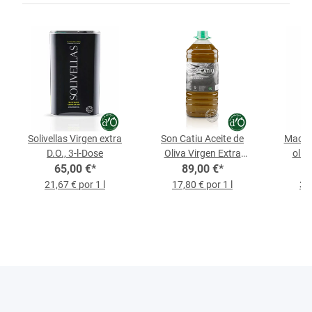
Solivellas Virgen extra
Son Catiu Aceite de
Macià 
D.O., 3-l-Dose
Oliva Virgen Extra
oliva
65,00 €
*
Coupage D.O., botella de
89,00 €
*
bot
5 l
21,67 € por 1 l
17,80 € por 1 l
39,