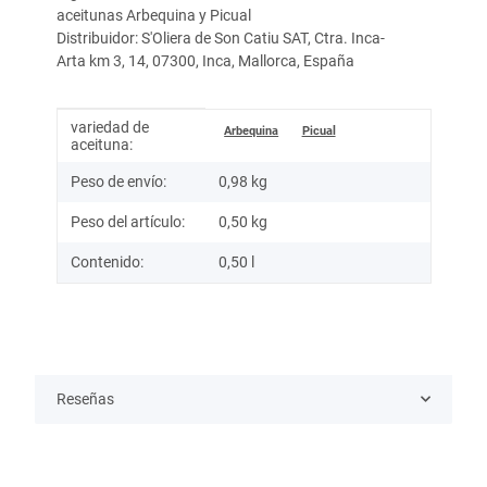
aceitunas Arbequina y Picual
Distribuidor: S'Oliera de Son Catiu SAT, Ctra. Inca-
Arta km 3, 14, 07300, Inca, Mallorca, España
variedad de
Información del artículo
Valor
Arbequina
Picual
aceituna:
Peso de envío:
0,98 kg
Peso del artículo:
0,50
kg
Contenido:
0,50 l
Reseñas