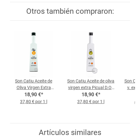
Otros también compraron:
Son Catiu Aceite de
Son Catiu Aceite de oliva
Son Cati
Oliva Virgen Extra
virgen extra Picual D.O.,
v. ext
Arbequina D.O., 0,5-l-
18,90 €
*
botella de 0,5 l
18,90 €
*
D.O.
Botella
37,80 € por 1 l
37,80 € por 1 l
43,
Artículos similares