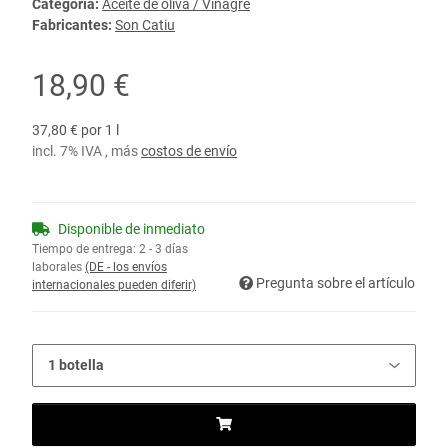
Categoría:
Aceite de oliva / Vinagre
Fabricantes:
Son Catiu
18,90 €
37,80 € por 1 l
incl. 7% IVA , más
costos de envío
Disponible de inmediato
Tiempo de entrega:
2 - 3 días
laborales
(DE - los envíos
Pregunta sobre el artículo
internacionales pueden diferir)