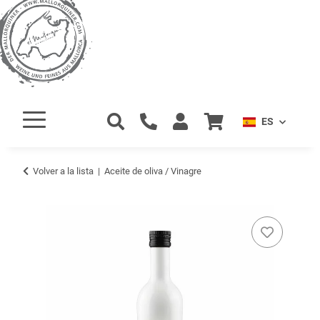
ES
Volver a la lista
Aceite de oliva / Vinagre