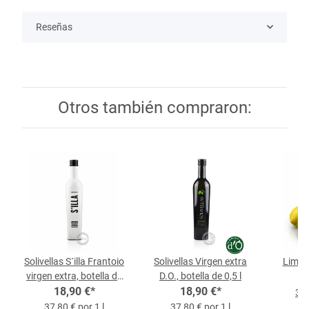
Reseñas
Otros también compraron:
Solivellas S´illa Frantoio
Solivellas Virgen extra
Limon
virgen extra, botella de
D.O., botella de 0,5 l
18,90 €
0,5 l
*
18,90 €
*
3,9
37,80 € por 1 l
37,80 € por 1 l