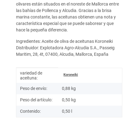
olivares están situados en el noreste de Mallorca entre
las bahías de Pollenca y Alcudia. Gracias a la brisa
marina constante, las aceitunas obtienen una nota y
característica especial que se puede saborear y que
hace la pequeña diferencia.
Ingredientes: Aceite de oliva de aceitunas Koroneiki
Distribuidor: Explotadora Agro-Alcudia S.A., Passeig
Maritim, 28, 4t, 07400, Alcudia, Mallorca, España
variedad de
Información del artículo
Valor
Koroneiki
aceituna:
Peso de envío:
0,88 kg
Peso del artículo:
0,50
kg
Contenido:
0,50 l