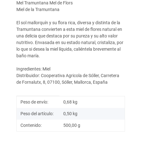
Mel Tramuntana Mel de Flors
Miel de la Tramuntana
El sol mallorquín y su flora rica, diversa y distinta de la
Tramuntana convierten a esta miel de flores natural en
una delicia que destaca por su pureza y su alto valor
nutritivo. Envasada en su estado natural, cristaliza, por
lo que si desea la miel líquida, caliéntela brevemente al
baño maría.
Ingredientes: Miel
Distribuidor: Cooperativa Agricola de Sóller, Carretera
de Fornalutx, 8, 07100, Sóller, Mallorca, España
Información del artículo
Valor
Peso de envío:
0,68 kg
Peso del artículo:
0,50
kg
Contenido:
500,00 g