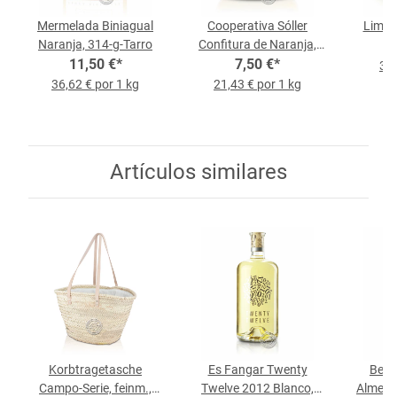
Mermelada Biniagual
Cooperativa Sóller
Limon
Naranja, 314-g-Tarro
Confitura de Naranja,
11,50 €
*
Frasco de 350 g
7,50 €
*
3,9
36,62 € por 1 kg
21,43 € por 1 kg
Artículos similares
Korbtragetasche
Es Fangar Twenty
Bess
Campo-Serie, feinm.,
Twelve 2012 Blanco,
Almend