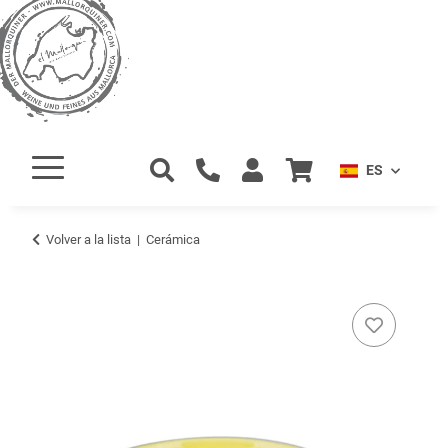
ES
Volver a la lista
Cerámica