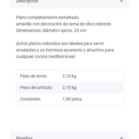
Descripción
Plato completamente esmaltado
amarillo con decoración de rama de olivo redondo
Dimensiones: diámetro aprox. 25 cm
¡Estos platos redondos son ideales para servir
ensaladas y un hermoso accesorio y atractivo para
cualquier cocina mediterránea!
Información del artículo
Valor
Peso de envío:
2,10 kg
Peso del artículo:
2,10
kg
Contenido:
1,00 pieza
Reseñas