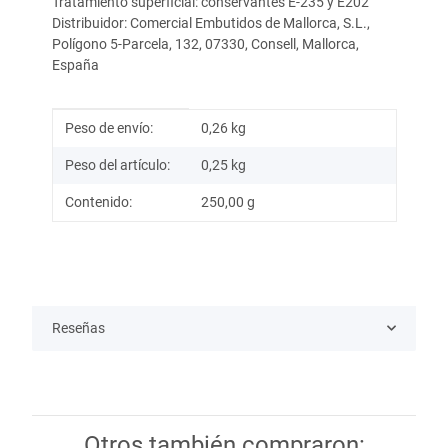
Tratamiento superficial: conservantes E-235 y E202
Distribuidor: Comercial Embutidos de Mallorca, S.L.,
Polígono 5-Parcela, 132, 07330, Consell, Mallorca,
España
Información del artículo
Valor
Peso de envío:
0,26 kg
Peso del artículo:
0,25
kg
Contenido:
250,00 g
Reseñas
Otros también compraron: