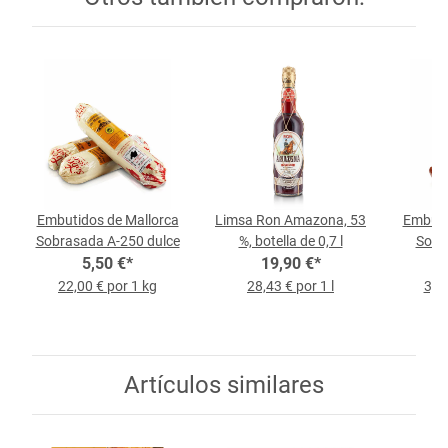
Embutidos de Mallorca
Limsa Ron Amazona, 53
Embuti
Sobrasada A-250 dulce
%, botella de 0,7 l
Sobr
5,50 €
*
19,90 €
*
22,00 € por 1 kg
28,43 € por 1 l
3,2
Artículos similares