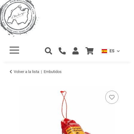
ES
Volver a la lista
Embutidos