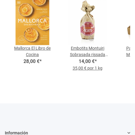
Mallorca El Libro de
Embotits Montuiri
Paqu
Cocina
Sobrasada rissada
Mall
28,00 €
*
14,00 €
picante
*
35,00 € por 1 kg
Información