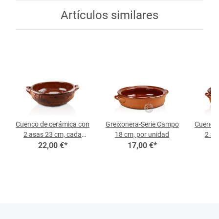
Artículos similares
Cuenco de cerámica con
Greixonera-Serie Campo
Cuenco 
2 asas 23 cm, cada
18 cm, por unidad
2 as
22,00 €
pieza
*
17,00 €
*