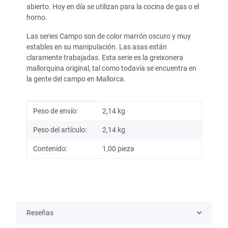
abierto. Hoy en día se utilizan para la cocina de gas o el
horno.
Las series Campo son de color marrón oscuro y muy
estables en su manipulación. Las asas están
claramente trabajadas. Esta serie es la greixonera
mallorquina original, tal como todavía se encuentra en
la gente del campo en Mallorca.
Información del artículo
Valor
Peso de envío:
2,14 kg
Peso del artículo:
2,14
kg
Contenido:
1,00 pieza
Reseñas