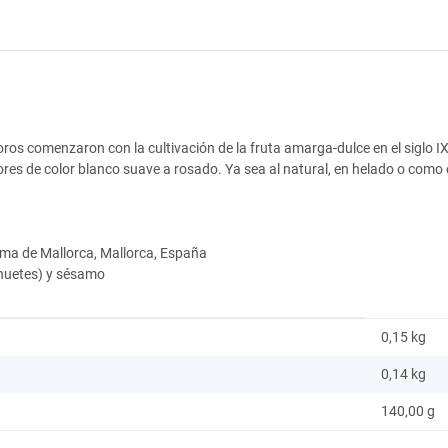
ros comenzaron con la cultivación de la fruta amarga-dulce en el siglo IX
res de color blanco suave a rosado. Ya sea al natural, en helado o como el
alma de Mallorca, Mallorca, España
ahuetes) y sésamo
0,15 kg
0,14
kg
140,00 g