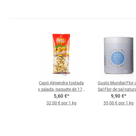
Capó Almendra tostada
Gusto Mundial Flor 
y salada, paquete de 175
Sal Flor de sal natura
5,60 €
g
*
bote de 180 g
9,90 €
*
32,00 € por 1 kg
55,00 € por 1 kg