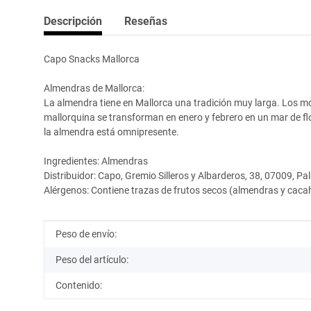
Descripción
Reseñas
Capo Snacks Mallorca
Almendras de Mallorca:
La almendra tiene en Mallorca una tradición muy larga. Los mo
mallorquina se transforman en enero y febrero en un mar de flo
la almendra está omnipresente.
Ingredientes: Almendras
Distribuidor: Capo, Gremio Silleros y Albarderos, 38, 07009, P
Alérgenos: Contiene trazas de frutos secos (almendras y cac
Información del artículo
Valor
Peso de envío:
Peso del artículo:
Contenido: