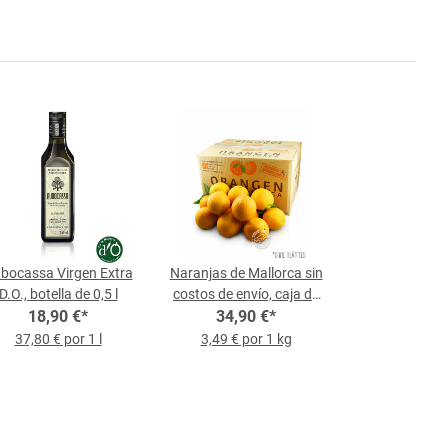
bocassa Virgen Extra
Naranjas de Mallorca sin
D.O., botella de 0,5 l
costos de envío, caja de
18,90 €
*
34,90 €
10 kg
*
37,80 € por 1 l
3,49 € por 1 kg