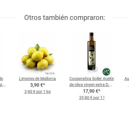
Otros también compraron:
de
Limones de Mallorca
Cooperativa Soller Aceite
Au
l,
3,90 €
*
de oliva virgen extra D.O.,
botella de 0,5 L
17,90 €
*
3,90 € por 1 kg
35,80 € por 1 l