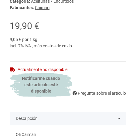
Categoría:
Aceitunas / Encurtidos
Fabricantes:
Caimari
19,90 €
9,05 € por 1 kg
incl. 7% IVA , más
costos de envío
Actualmente no disponible
Notificarme cuando
este artículo esté
disponible
Pregunta sobre el artículo
Descripción
Oli Caimari