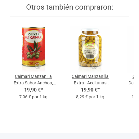
Otros también compraron:
Caimari Manzanilla
Caimari Manzanilla
Cai
Extra Sabor Anchoa,
Extra - Aceitunas
Deshu
Lata 4,1 kg
19,90 €
*
Manzanilla, cubo de 2,4
19,90 €
*
Aceitun
kg
sin hu
7,96 € por 1 kg
8,29 € por 1 kg
16,