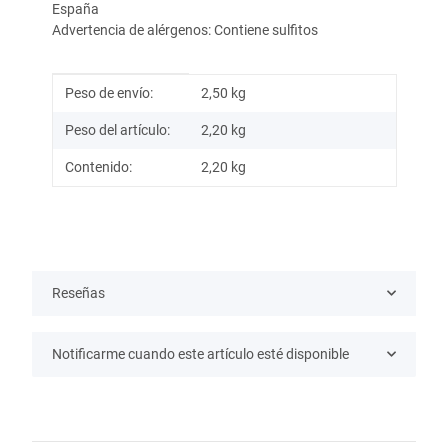
España
Advertencia de alérgenos: Contiene sulfitos
Información del artículo
Valor
Peso de envío:
2,50 kg
Peso del artículo:
2,20
kg
Contenido:
2,20 kg
Reseñas
Notificarme cuando este artículo esté disponible