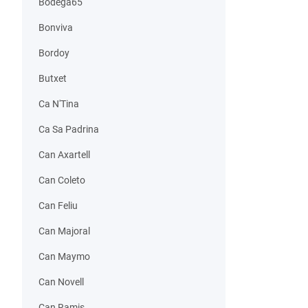
Bodega65
Bonviva
Bordoy
Butxet
Ca N'Tina
Ca Sa Padrina
Can Axartell
Can Coleto
Can Feliu
Can Majoral
Can Maymo
Can Novell
Can Ramis