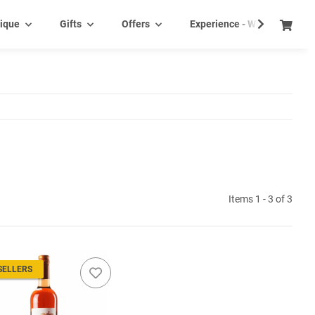
ique
Gifts
Offers
Experience - Wine tasting e
Items 1 - 3 of 3
SELLERS