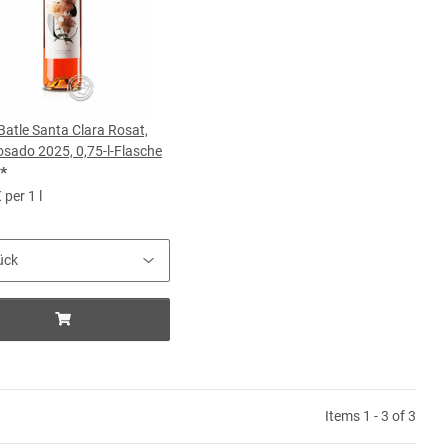
Batle Santa Clara Rosat,
osado 2025, 0,75-l-Flasche
*
 per 1 l
Items 1 - 3 of 3