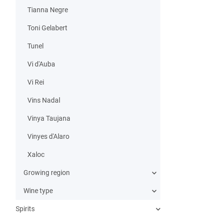
Tianna Negre
Toni Gelabert
Tunel
Vi d'Auba
Vi Rei
Vins Nadal
Vinya Taujana
Vinyes d'Alaro
Xaloc
Growing region
Wine type
Spirits