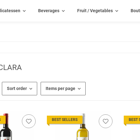
licatessen
Beverages
Fruit / Vegetables
Bout
CLARA
Sort order
Items per page
S
BEST SELLERS
BEST 