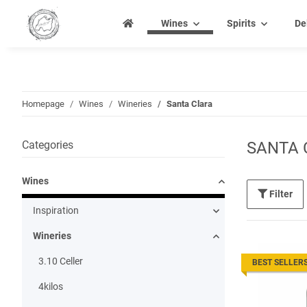
Wines
Spirits
De
Homepage
Wines
Wineries
Santa Clara
Categories
SANTA 
Wines
Filter
Inspiration
Wineries
3.10 Celler
BEST SELLER
4kilos