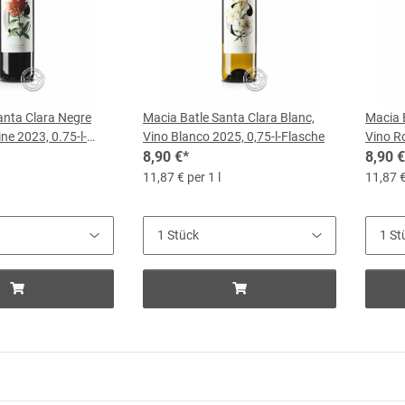
anta Clara Negre
Macia Batle Santa Clara Blanc,
Macia 
ne 2023, 0.75-l-
Vino Blanco 2025, 0,75-l-Flasche
Vino R
8,90 €
*
8,90 €
11,87 € per 1 l
11,87 €