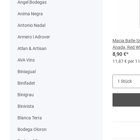
Angel Bodegas
Anima Negra
Antonio Nadal
Armero i Adrover
Macia Batle S
Anada, Red Wi
Atlan & Artisan
Bottle
8,90 €
*
AVA Vins
11,87 € per 1 l
Biniagual
Binifadet
Binigrau
Binivista
Blanca Terra
Bodega Oloron