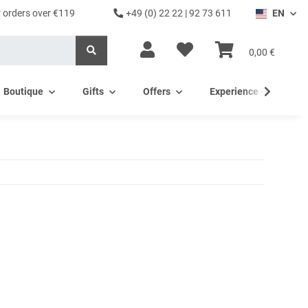
r orders over €119
+49 (0) 22 22 | 92 73 611
EN
0,00 €
Boutique
Gifts
Offers
Experience - Wine tast